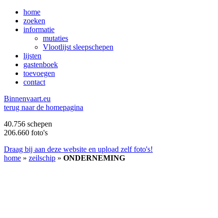
home
zoeken
informatie
mutaties
Vlootlijst sleepschepen
lijsten
gastenboek
toevoegen
contact
B
innenvaart.eu
terug naar de homepagina
40.756 schepen
206.660 foto's
Draag bij aan deze website en upload zelf foto's!
home
»
zeilschip
»
ONDERNEMING