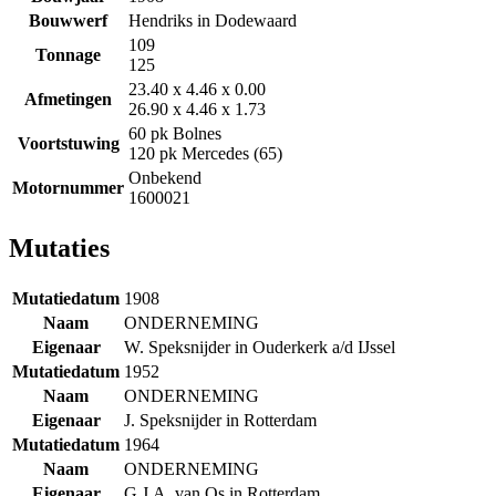
Bouwwerf
Hendriks in Dodewaard
109
Tonnage
125
23.40 x 4.46 x 0.00
Afmetingen
26.90 x 4.46 x 1.73
60 pk Bolnes
Voortstuwing
120 pk Mercedes (65)
Onbekend
Motornummer
1600021
Mutaties
Mutatiedatum
1908
Naam
ONDERNEMING
Eigenaar
W. Speksnijder in Ouderkerk a/d IJssel
Mutatiedatum
1952
Naam
ONDERNEMING
Eigenaar
J. Speksnijder in Rotterdam
Mutatiedatum
1964
Naam
ONDERNEMING
Eigenaar
G.J.A. van Os in Rotterdam