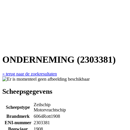
ONDERNEMING (2303381)
« terug naar de zoekresultaten
Scheepsgegevens
Zeilschip
Scheepstype
Motorvrachtschip
Brandmerk
6064Rott1908
ENI-nummer
2303381
Bouwjaar
1908