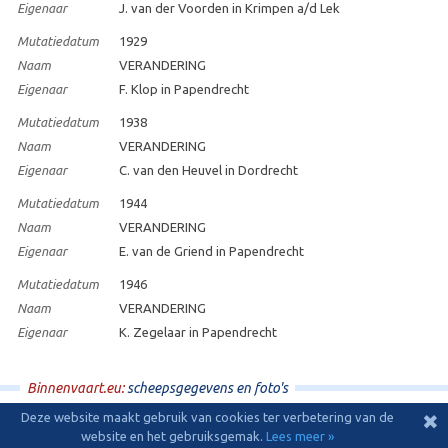
Eigenaar
J. van der Voorden in Krimpen a/d Lek
Mutatiedatum
1929
Naam
VERANDERING
Eigenaar
F. Klop in Papendrecht
Mutatiedatum
1938
Naam
VERANDERING
Eigenaar
C. van den Heuvel in Dordrecht
Mutatiedatum
1944
Naam
VERANDERING
Eigenaar
E. van de Griend in Papendrecht
Mutatiedatum
1946
Naam
VERANDERING
Eigenaar
K. Zegelaar in Papendrecht
Binnenvaart.eu:
scheepsgegevens en foto's
Deze website maakt gebruik van cookies ter verbetering van de
✖
© 2009 - 2026 - Binnenvaart.eu
|
disclaimer
|
ontwerp en hosting:
Effusion
website en het gebruiksgemak.
Lees meer »