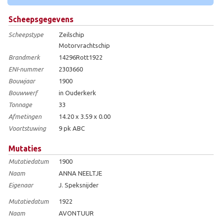
Scheepsgegevens
Scheepstype
Zeilschip
Motorvrachtschip
Brandmerk
14296Rott1922
ENI-nummer
2303660
Bouwjaar
1900
Bouwwerf
in Ouderkerk
Tonnage
33
Afmetingen
14.20 x 3.59 x 0.00
Voortstuwing
9 pk ABC
Mutaties
Mutatiedatum
1900
Naam
ANNA NEELTJE
Eigenaar
J. Speksnijder
Mutatiedatum
1922
Naam
AVONTUUR