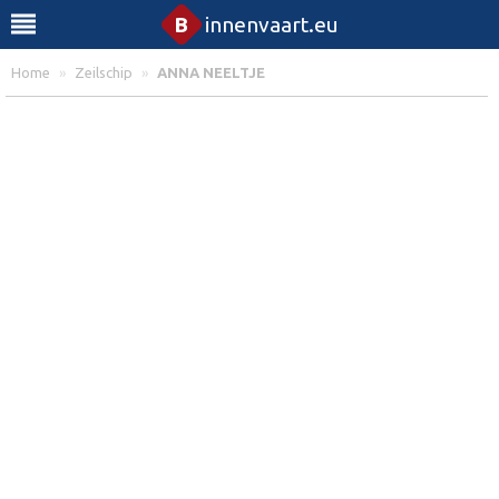
B
innenvaart.eu
Home
»
Zeilschip
»
ANNA NEELTJE