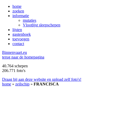
home
zoeken
informatie
mutaties
Vlootlijst sleepschepen
lijsten
gastenboek
toevoegen
contact
B
innenvaart.eu
terug naar de homepagina
40.764 schepen
206.771 foto's
Draag bij aan deze website en upload zelf foto's!
home
»
zeilschip
»
FRANCISCA