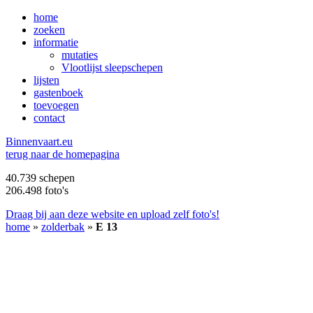
home
zoeken
informatie
mutaties
Vlootlijst sleepschepen
lijsten
gastenboek
toevoegen
contact
B
innenvaart.eu
terug naar de homepagina
40.739 schepen
206.498 foto's
Draag bij aan deze website en upload zelf foto's!
home
»
zolderbak
»
E 13