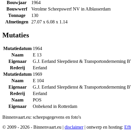
Bouwjaar
1964
Bouwwerf
Verolme Scheepswerf NV in Alblasserdam
Tonnage
130
Afmetingen
27.07 x 6.08 x 1.14
Mutaties
Mutatiedatum
1964
Naam
E 13
Eigenaar
G.J. Eerland Sleepdienst & Transportonderneming B
Rederij
Eerland
Mutatiedatum
1969
Naam
E 104
Eigenaar
G.J. Eerland Sleepdienst & Transportonderneming B
Rederij
Eerland
Naam
POS
Eigenaar
Onbekend in Rotterdam
Binnenvaart.eu:
scheepsgegevens en foto's
© 2009 - 2026 - Binnenvaart.eu
|
disclaimer
|
ontwerp en hosting:
Eff