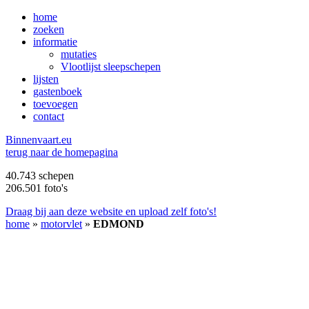
home
zoeken
informatie
mutaties
Vlootlijst sleepschepen
lijsten
gastenboek
toevoegen
contact
B
innenvaart.eu
terug naar de homepagina
40.743 schepen
206.501 foto's
Draag bij aan deze website en upload zelf foto's!
home
»
motorvlet
»
EDMOND