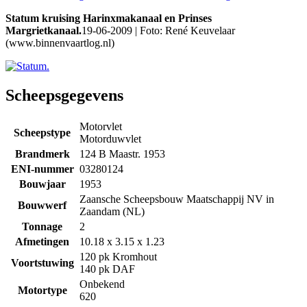
Statum kruising Harinxmakanaal en Prinses
Margrietkanaal.
19-06-2009 | Foto: René Keuvelaar
(www.binnenvaartlog.nl)
Scheepsgegevens
Motorvlet
Scheepstype
Motorduwvlet
Brandmerk
124 B Maastr. 1953
ENI-nummer
03280124
Bouwjaar
1953
Zaansche Scheepsbouw Maatschappij NV in
Bouwwerf
Zaandam (NL)
Tonnage
2
Afmetingen
10.18 x 3.15 x 1.23
120 pk Kromhout
Voortstuwing
140 pk DAF
Onbekend
Motortype
620