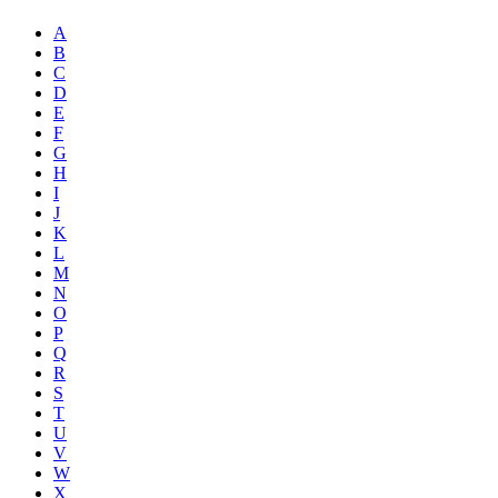
A
B
C
D
E
F
G
H
I
J
K
L
M
N
O
P
Q
R
S
T
U
V
W
X