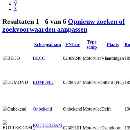
Y
Z
Resultaten 1 - 6 van 6
Opnieuw zoeken
of
zoekvoorwaarden aanpassen
Type
Scheepsnaam
ENI-nr
Plaats
Bo
schip
BECO
02309240
Motorvlet
Vlaardingen
19
EDMOND
03280124
Motorvlet
Sittard (NL)
19
Onbekend
Onbekend
Motorvlet
Delft
19
ROTTERDAM
02309101
Motorvlet
IJzendoorn
19