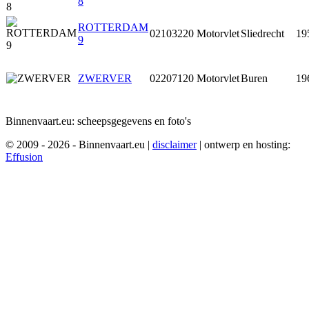
8
ROTTERDAM
02103220
Motorvlet
Sliedrecht
19
9
ZWERVER
02207120
Motorvlet
Buren
19
Binnenvaart.eu:
scheepsgegevens en foto's
© 2009 - 2026 - Binnenvaart.eu
|
disclaimer
|
ontwerp en hosting:
Effusion