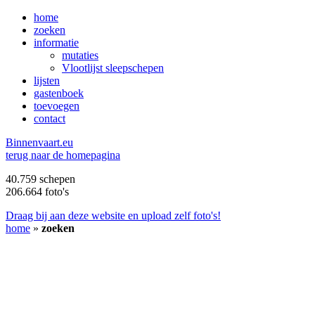
home
zoeken
informatie
mutaties
Vlootlijst sleepschepen
lijsten
gastenboek
toevoegen
contact
B
innenvaart.eu
terug naar de homepagina
40.759 schepen
206.664 foto's
Draag bij aan deze website en upload zelf foto's!
home
»
zoeken