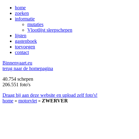
home
zoeken
informatie
mutaties
Vlootlijst sleepschepen
lijsten
gastenboek
toevoegen
contact
B
innenvaart.eu
terug naar de homepagina
40.754 schepen
206.551 foto's
Draag bij aan deze website en upload zelf foto's!
home
»
motorvlet
»
ZWERVER