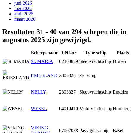
juni 2026
mei 2026
april 2026
maart 2026
Resultaten 31 - 40 van 294 schepen die in
augustus 2025 zijn gewijzigd.
Scheepsnaam
ENI-nr
Type schip
Plaats
St. MARIA
02303829
Sleepvrachtschip
Druten
FRIESLAND
2303828
Zeilschip
NELLY
2303827
Sleepvrachtschip
Engelen
WESEL
04010410
Motorvrachtschip
Homberg
VIKING
07002038
Passagiersschip
Basel