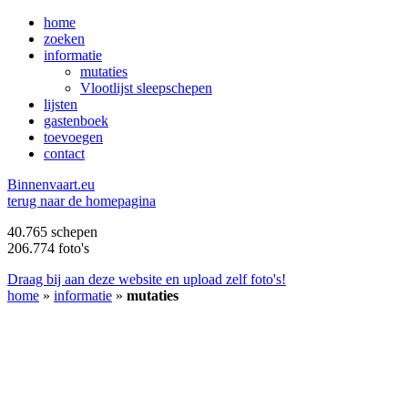
home
zoeken
informatie
mutaties
Vlootlijst sleepschepen
lijsten
gastenboek
toevoegen
contact
B
innenvaart.eu
terug naar de homepagina
40.765 schepen
206.774 foto's
Draag bij aan deze website en upload zelf foto's!
home
»
informatie
»
mutaties