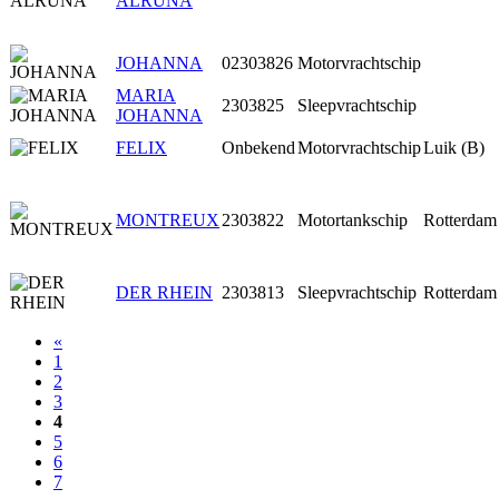
ALRUNA
JOHANNA
02303826
Motorvrachtschip
MARIA
2303825
Sleepvrachtschip
JOHANNA
FELIX
Onbekend
Motorvrachtschip
Luik (B)
MONTREUX
2303822
Motortankschip
Rotterdam
DER RHEIN
2303813
Sleepvrachtschip
Rotterdam
«
1
2
3
4
5
6
7