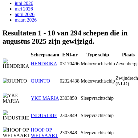
juni 2026
mei 2026
april 2026
maart 2026
Resultaten 1 - 10 van 294 schepen die in
augustus 2025 zijn gewijzigd.
Scheepsnaam
ENI-nr
Type schip
Plaats
HENDRIKA
03170496
Motorvrachtschip
Zevenberg
Zwijndrech
QUINTO
02324438
Motorvrachtschip
(NLD)
YKE MARIA
2303850
Sleepvrachtschip
INDUSTRIE
2303849
Sleepvrachtschip
HOOP OP
2303848
Sleepvrachtschip
WELVAART