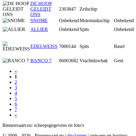
DE HOOP
GELEIDT
2303847
Zeilschip
ONS
SNOME
Onbekend
Motortankschip
Onbekend
ALLIER
Onbekend
Spits
Onbekend
EDELWEISS
7000144
Spits
Basel
BANCO 7
06003682
Vrachtduwbak
Gent
«
1
2
3
4
5
6
7
»
Binnenvaart.eu:
scheepsgegevens en foto's
© 2009 - 2026 - Binnenvaart.eu
|
disclaimer
|
ontwerp en hosting: