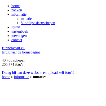
home
zoeken
informatie
mutaties
Vlootlijst sleepschepen
lijsten
gastenboek
toevoegen
contact
B
innenvaart.eu
terug naar de homepagina
40.765 schepen
206.774 foto's
Draag bij aan deze website en upload zelf foto's!
home
»
informatie
»
mutaties