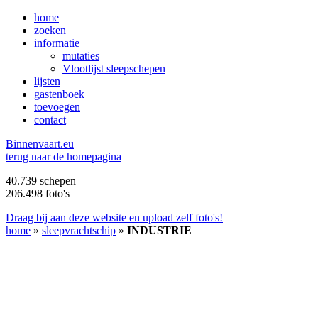
home
zoeken
informatie
mutaties
Vlootlijst sleepschepen
lijsten
gastenboek
toevoegen
contact
B
innenvaart.eu
terug naar de homepagina
40.739 schepen
206.498 foto's
Draag bij aan deze website en upload zelf foto's!
home
»
sleepvrachtschip
»
INDUSTRIE