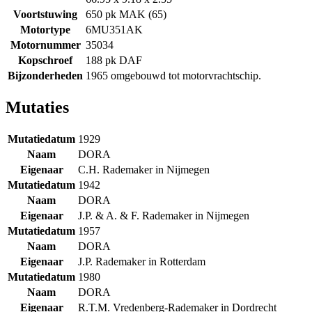
Voortstuwing
650 pk MAK (65)
Motortype
6MU351AK
Motornummer
35034
Kopschroef
188 pk DAF
Bijzonderheden
1965 omgebouwd tot motorvrachtschip.
Mutaties
Mutatiedatum
1929
Naam
DORA
Eigenaar
C.H. Rademaker in Nijmegen
Mutatiedatum
1942
Naam
DORA
Eigenaar
J.P. & A. & F. Rademaker in Nijmegen
Mutatiedatum
1957
Naam
DORA
Eigenaar
J.P. Rademaker in Rotterdam
Mutatiedatum
1980
Naam
DORA
Eigenaar
R.T.M. Vredenberg-Rademaker in Dordrecht