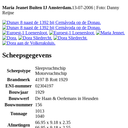
Maria Jeanet Buiten IJ Amsterdam.
13-07-2006 | Foto: Danny
Reijne
Scheepsgegevens
Sleepvrachtschip
Scheepstype
Motorvrachtschip
Brandmerk
4197 B Rott 1929
ENI-nummer
02304197
Bouwjaar
1929
Bouwwerf
De Haan & Oerlemans in Heusden
Bouwnummer
156
1013
Tonnage
1040
66.95 x 9.18 x 2.35
Afmetingen
66.95 x 9.18 x 2.55