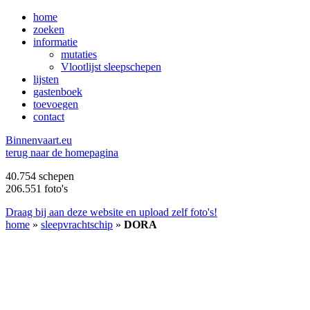
home
zoeken
informatie
mutaties
Vlootlijst sleepschepen
lijsten
gastenboek
toevoegen
contact
B
innenvaart.eu
terug naar de homepagina
40.754 schepen
206.551 foto's
Draag bij aan deze website en upload zelf foto's!
home
»
sleepvrachtschip
»
DORA