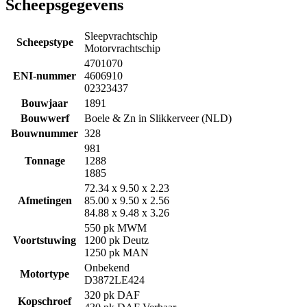
Scheepsgegevens
Sleepvrachtschip
Scheepstype
Motorvrachtschip
4701070
ENI-nummer
4606910
02323437
Bouwjaar
1891
Bouwwerf
Boele & Zn in Slikkerveer (NLD)
Bouwnummer
328
981
Tonnage
1288
1885
72.34 x 9.50 x 2.23
Afmetingen
85.00 x 9.50 x 2.56
84.88 x 9.48 x 3.26
550 pk MWM
Voortstuwing
1200 pk Deutz
1250 pk MAN
Onbekend
Motortype
D3872LE424
320 pk DAF
Kopschroef