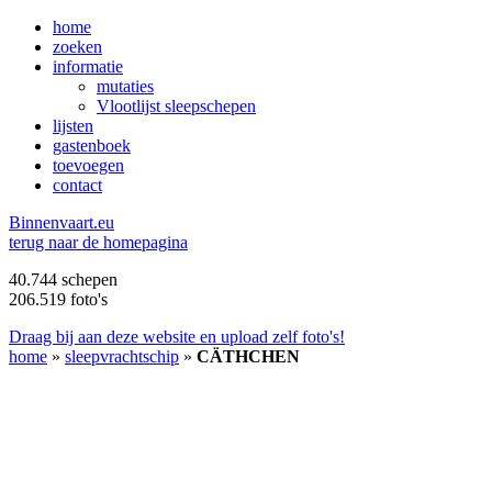
home
zoeken
informatie
mutaties
Vlootlijst sleepschepen
lijsten
gastenboek
toevoegen
contact
B
innenvaart.eu
terug naar de homepagina
40.744 schepen
206.519 foto's
Draag bij aan deze website en upload zelf foto's!
home
»
sleepvrachtschip
»
CÄTHCHEN