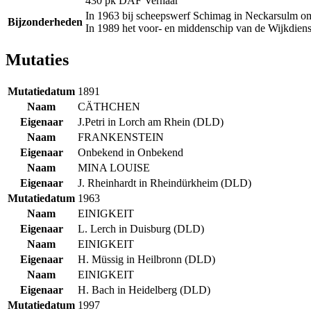
430 pk DAF Verhaar
In 1963 bij scheepswerf Schimag in Neckarsulm o
Bijzonderheden
In 1989 het voor- en middenschip van de Wijkdien
Mutaties
Mutatiedatum
1891
Naam
CÄTHCHEN
Eigenaar
J.Petri in Lorch am Rhein (DLD)
Naam
FRANKENSTEIN
Eigenaar
Onbekend in Onbekend
Naam
MINA LOUISE
Eigenaar
J. Rheinhardt in Rheindürkheim (DLD)
Mutatiedatum
1963
Naam
EINIGKEIT
Eigenaar
L. Lerch in Duisburg (DLD)
Naam
EINIGKEIT
Eigenaar
H. Müssig in Heilbronn (DLD)
Naam
EINIGKEIT
Eigenaar
H. Bach in Heidelberg (DLD)
Mutatiedatum
1997