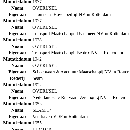
Mutatiedatum
1937
Naam
OVERIJSEL
Eigenaar
Thomsen's Havenbedrijf NV in Rotterdam
Mutatiedatum
1937
Naam
OVERIJSEL
Eigenaar
Transport Maatschappij IJsselmeer NV in Rotterdam
Mutatiedatum
1938
Naam
OVERIJSEL
Eigenaar
Transport Maatschappij Beatrix NV in Rotterdam
Mutatiedatum
1942
Naam
OVERIJSEL
Eigenaar
Scheepvaart & Agentuur Maatschappij NV in Rotte
Rederij
Seam
Mutatiedatum
1952
Naam
OVERIJSEL
Eigenaar
Nederlandsche Rijnvaart Vereniging NV in Rotterd
Mutatiedatum
1953
Naam
SEAM 17
Eigenaar
Veerhaven VOF in Rotterdam
Mutatiedatum
1955
Naam
LUCTOR