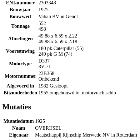
ENI-nummer
2303348
Bouwjaar
1925
Bouwwerf
Vahali BV in Gendt
552
Tonnage
498
49.88 x 6.59 x 2.22
Afmetingen
49.88 x 6.59 x 2.18
180 pk Caterpillar (55)
Voortstuwing
240 pk G M (74)
D337
Motortype
8V-71
23B368
Motornummer
Onbekend
Afgevoerd in
1982 Gesloopt
Bijzonderheden
1955 omgebouwd tot motorvrachtschip
Mutaties
Mutatiedatum
1925
Naam
OVERIJSEL
Eigenaar
Maatschappij Rijnschip Merwede NV in Rotterdam