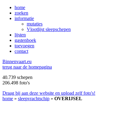
home
zoeken
informatie
mutaties
Vlootlijst sleepschepen
lijsten
gastenboek
toevoegen
contact
B
innenvaart.eu
terug naar de homepagina
40.739 schepen
206.498 foto's
Draag bij aan deze website en upload zelf foto's!
home
»
sleepvrachtschip
»
OVERIJSEL