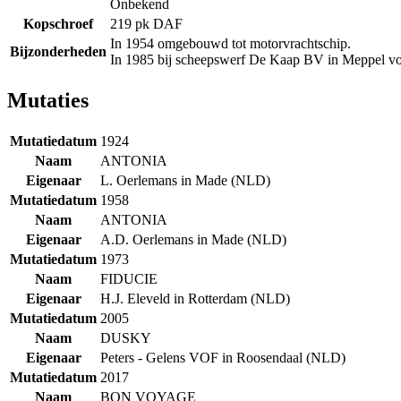
Onbekend
Kopschroef
219 pk DAF
In 1954 omgebouwd tot motorvrachtschip.
Bijzonderheden
In 1985 bij scheepswerf De Kaap BV in Meppel voo
Mutaties
Mutatiedatum
1924
Naam
ANTONIA
Eigenaar
L. Oerlemans in Made (NLD)
Mutatiedatum
1958
Naam
ANTONIA
Eigenaar
A.D. Oerlemans in Made (NLD)
Mutatiedatum
1973
Naam
FIDUCIE
Eigenaar
H.J. Eleveld in Rotterdam (NLD)
Mutatiedatum
2005
Naam
DUSKY
Eigenaar
Peters - Gelens VOF in Roosendaal (NLD)
Mutatiedatum
2017
Naam
BON VOYAGE