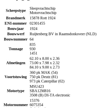
Sleepvrachtschip
Scheepstype
Motorvrachtschip
Brandmerk
15878 Rott 1924
ENI-nummer
02301455
Bouwjaar
1924
Bouwwerf
Ruijtenberg BV in Raamsdonksveer (NLD)
Bouwnummer
64
835
Tonnage
930
1451
62.10 x 8.00 x 2.36
Afmetingen
73.00 x 7.98 x 2.32
84.10 x 9.00 x 2.73
360 pk MAK (54)
Voortstuwing
750 pk Deutz (81)
973 pk Caterpillar (02)
MSU423
Motortype
SBA12M816
3508 (B) DI-TA electronic
15376
Motornummer
6075354