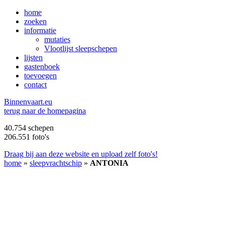
home
zoeken
informatie
mutaties
Vlootlijst sleepschepen
lijsten
gastenboek
toevoegen
contact
B
innenvaart.eu
terug naar de homepagina
40.754 schepen
206.551 foto's
Draag bij aan deze website en upload zelf foto's!
home
»
sleepvrachtschip
»
ANTONIA