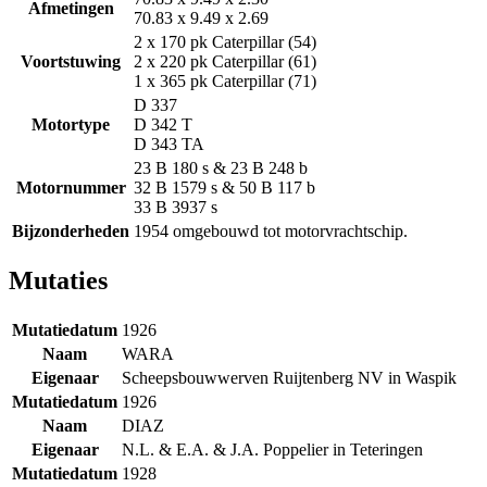
Afmetingen
70.83 x 9.49 x 2.69
2 x 170 pk Caterpillar (54)
Voortstuwing
2 x 220 pk Caterpillar (61)
1 x 365 pk Caterpillar (71)
D 337
Motortype
D 342 T
D 343 TA
23 B 180 s & 23 B 248 b
Motornummer
32 B 1579 s & 50 B 117 b
33 B 3937 s
Bijzonderheden
1954 omgebouwd tot motorvrachtschip.
Mutaties
Mutatiedatum
1926
Naam
WARA
Eigenaar
Scheepsbouwwerven Ruijtenberg NV in Waspik
Mutatiedatum
1926
Naam
DIAZ
Eigenaar
N.L. & E.A. & J.A. Poppelier in Teteringen
Mutatiedatum
1928