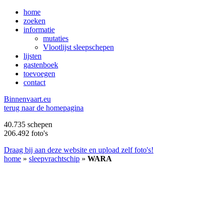
home
zoeken
informatie
mutaties
Vlootlijst sleepschepen
lijsten
gastenboek
toevoegen
contact
B
innenvaart.eu
terug naar de homepagina
40.735 schepen
206.492 foto's
Draag bij aan deze website en upload zelf foto's!
home
»
sleepvrachtschip
»
WARA