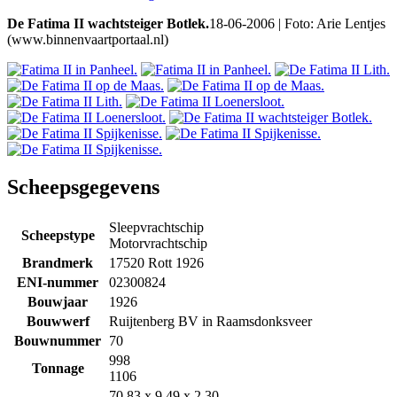
De Fatima II wachtsteiger Botlek.
18-06-2006 | Foto: Arie Lentjes
(www.binnenvaartportaal.nl)
Scheepsgegevens
Sleepvrachtschip
Scheepstype
Motorvrachtschip
Brandmerk
17520 Rott 1926
ENI-nummer
02300824
Bouwjaar
1926
Bouwwerf
Ruijtenberg BV in Raamsdonksveer
Bouwnummer
70
998
Tonnage
1106
70.83 x 9.49 x 2.30