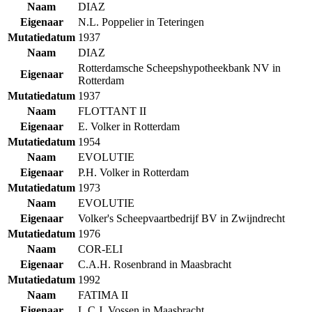
Naam
DIAZ
Eigenaar
N.L. Poppelier in Teteringen
Mutatiedatum
1937
Naam
DIAZ
Rotterdamsche Scheepshypotheekbank NV in
Eigenaar
Rotterdam
Mutatiedatum
1937
Naam
FLOTTANT II
Eigenaar
E. Volker in Rotterdam
Mutatiedatum
1954
Naam
EVOLUTIE
Eigenaar
P.H. Volker in Rotterdam
Mutatiedatum
1973
Naam
EVOLUTIE
Eigenaar
Volker's Scheepvaartbedrijf BV in Zwijndrecht
Mutatiedatum
1976
Naam
COR-ELI
Eigenaar
C.A.H. Rosenbrand in Maasbracht
Mutatiedatum
1992
Naam
FATIMA II
Eigenaar
L.C.J. Vossen in Maasbracht