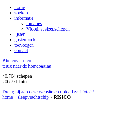
home
zoeken
informatie
mutaties
Vlootlijst sleepschepen
lijsten
gastenboek
toevoegen
contact
B
innenvaart.eu
terug naar de homepagina
40.764 schepen
206.771 foto's
Draag bij aan deze website en upload zelf foto's!
home
»
sleepvrachtschip
»
RISICO