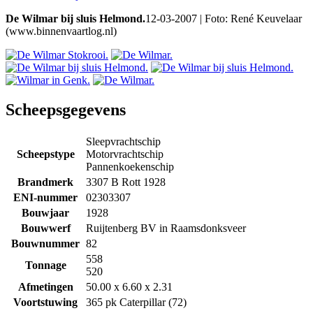
De Wilmar bij sluis Helmond.
12-03-2007 | Foto: René Keuvelaar
(www.binnenvaartlog.nl)
Scheepsgegevens
Sleepvrachtschip
Scheepstype
Motorvrachtschip
Pannenkoekenschip
Brandmerk
3307 B Rott 1928
ENI-nummer
02303307
Bouwjaar
1928
Bouwwerf
Ruijtenberg BV in Raamsdonksveer
Bouwnummer
82
558
Tonnage
520
Afmetingen
50.00 x 6.60 x 2.31
Voortstuwing
365 pk Caterpillar (72)