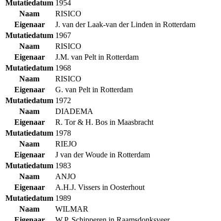
Mutatiedatum
1954
Naam
RISICO
Eigenaar
J. van der Laak-van der Linden in Rotterdam
Mutatiedatum
1967
Naam
RISICO
Eigenaar
J.M. van Pelt in Rotterdam
Mutatiedatum
1968
Naam
RISICO
Eigenaar
G. van Pelt in Rotterdam
Mutatiedatum
1972
Naam
DIADEMA
Eigenaar
R. Tor & H. Bos in Maasbracht
Mutatiedatum
1978
Naam
RIEJO
Eigenaar
J van der Woude in Rotterdam
Mutatiedatum
1983
Naam
ANJO
Eigenaar
A.H.J. Vissers in Oosterhout
Mutatiedatum
1989
Naam
WILMAR
Eigenaar
W.P. Schipperen in Raamsdonksveer