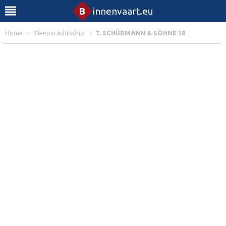
B
innenvaart.eu
Home
»
Sleepvrachtschip
»
T. SCHÜRMANN & SÖHNE 18