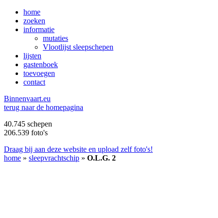
home
zoeken
informatie
mutaties
Vlootlijst sleepschepen
lijsten
gastenboek
toevoegen
contact
B
innenvaart.eu
terug naar de homepagina
40.745 schepen
206.539 foto's
Draag bij aan deze website en upload zelf foto's!
home
»
sleepvrachtschip
»
O.L.G. 2