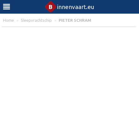
B
innenvaart.eu
Home
»
Sleepvrachtschip
»
PIETER SCHRAM