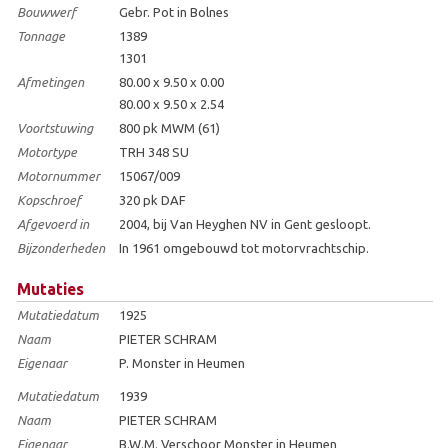
Bouwwerf
Gebr. Pot in Bolnes
Tonnage
1389
1301
Afmetingen
80.00 x 9.50 x 0.00
80.00 x 9.50 x 2.54
Voortstuwing
800 pk MWM (61)
Motortype
TRH 348 SU
Motornummer
15067/009
Kopschroef
320 pk DAF
Afgevoerd in
2004, bij Van Heyghen NV in Gent gesloopt.
Bijzonderheden
In 1961 omgebouwd tot motorvrachtschip.
Mutaties
Mutatiedatum
1925
Naam
PIETER SCHRAM
Eigenaar
P. Monster in Heumen
Mutatiedatum
1939
Naam
PIETER SCHRAM
Eigenaar
B.W.M. Verschoor Monster in Heumen