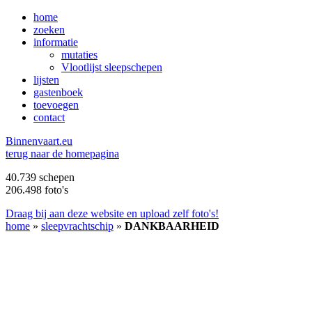
home
zoeken
informatie
mutaties
Vlootlijst sleepschepen
lijsten
gastenboek
toevoegen
contact
B
innenvaart.eu
terug naar de homepagina
40.739 schepen
206.498 foto's
Draag bij aan deze website en upload zelf foto's!
home
»
sleepvrachtschip
»
DANKBAARHEID