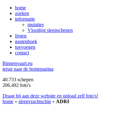
home
zoeken
informatie
mutaties
Vlootlijst sleepschepen
lijsten
gastenboek
toevoegen
contact
B
innenvaart.eu
terug naar de homepagina
40.733 schepen
206.492 foto's
Draag bij aan deze website en upload zelf foto's!
home
»
sleepvrachtschip
»
ADRI