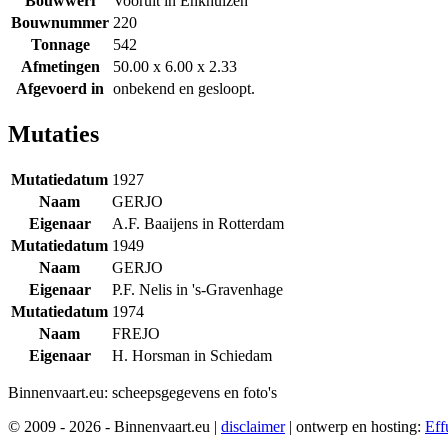
Bouwwerf
Vooruit in Enkhuizen
Bouwnummer
220
Tonnage
542
Afmetingen
50.00 x 6.00 x 2.33
Afgevoerd in
onbekend en gesloopt.
Mutaties
Mutatiedatum
1927
Naam
GERJO
Eigenaar
A.F. Baaijens in Rotterdam
Mutatiedatum
1949
Naam
GERJO
Eigenaar
P.F. Nelis in 's-Gravenhage
Mutatiedatum
1974
Naam
FREJO
Eigenaar
H. Horsman in Schiedam
Binnenvaart.eu:
scheepsgegevens en foto's
© 2009 - 2026 - Binnenvaart.eu
|
disclaimer
|
ontwerp en hosting:
Eff