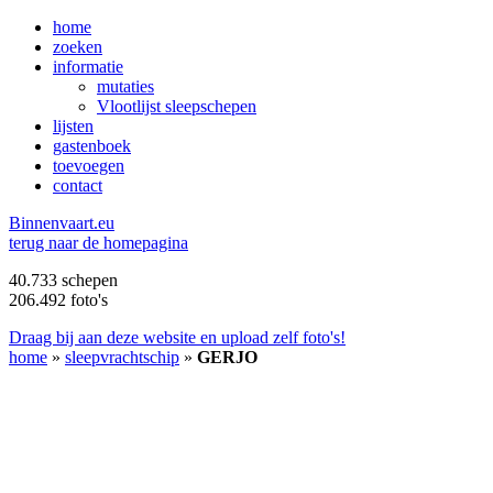
home
zoeken
informatie
mutaties
Vlootlijst sleepschepen
lijsten
gastenboek
toevoegen
contact
B
innenvaart.eu
terug naar de homepagina
40.733 schepen
206.492 foto's
Draag bij aan deze website en upload zelf foto's!
home
»
sleepvrachtschip
»
GERJO