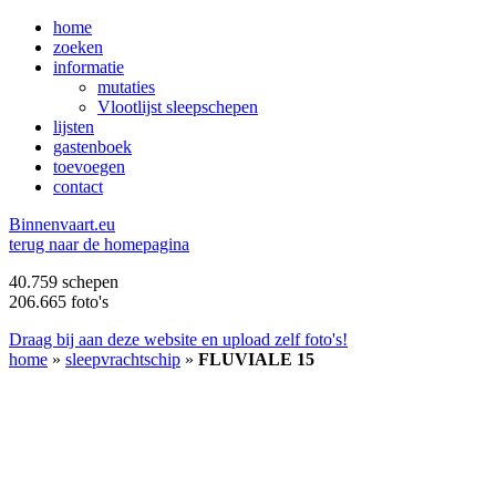
home
zoeken
informatie
mutaties
Vlootlijst sleepschepen
lijsten
gastenboek
toevoegen
contact
B
innenvaart.eu
terug naar de homepagina
40.759 schepen
206.665 foto's
Draag bij aan deze website en upload zelf foto's!
home
»
sleepvrachtschip
»
FLUVIALE 15