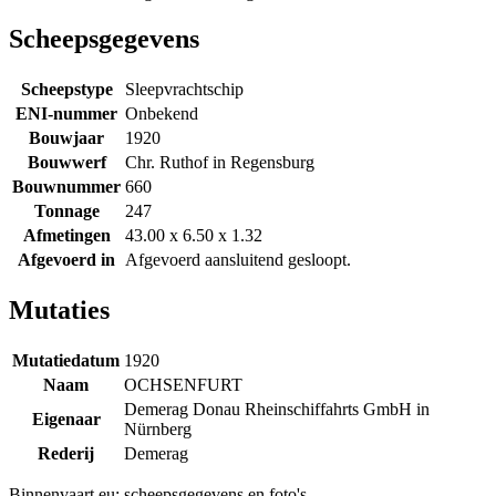
Scheepsgegevens
Scheepstype
Sleepvrachtschip
ENI-nummer
Onbekend
Bouwjaar
1920
Bouwwerf
Chr. Ruthof in Regensburg
Bouwnummer
660
Tonnage
247
Afmetingen
43.00 x 6.50 x 1.32
Afgevoerd in
Afgevoerd aansluitend gesloopt.
Mutaties
Mutatiedatum
1920
Naam
OCHSENFURT
Demerag Donau Rheinschiffahrts GmbH in
Eigenaar
Nürnberg
Rederij
Demerag
Binnenvaart.eu:
scheepsgegevens en foto's