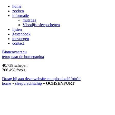
home
zoeken
informatie
mutaties
Vlootlijst sleepschepen
lijsten
gastenboek
toevoegen
contact
B
innenvaart.eu
terug naar de homepagina
40.739 schepen
206.498 foto's
Draag bij aan deze website en upload zelf foto's!
home
»
sleepvrachtschip
»
OCHSENFURT