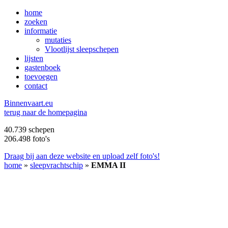
home
zoeken
informatie
mutaties
Vlootlijst sleepschepen
lijsten
gastenboek
toevoegen
contact
B
innenvaart.eu
terug naar de homepagina
40.739 schepen
206.498 foto's
Draag bij aan deze website en upload zelf foto's!
home
»
sleepvrachtschip
»
EMMA II