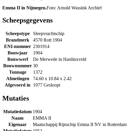
Emma II in Nijmegen.
Foto: Arnold Wassink Archief
Scheepsgegevens
Scheepstype
Sleepvrachtschip
Brandmerk
4570 Rott 1904
ENI-nummer
2301914
Bouwjaar
1904
Bouwwerf
De Merwede in Hardinxveld
Bouwnummer
30
Tonnage
1372
Afmetingen
74.60 x 10.84 x 2.42
Afgevoerd in
1977 Gesloopt
Mutaties
Mutatiedatum
1904
Naam
EMMA II
Eigenaar
Maatschappij Rijnschip Emma II NV in Rotterdam
Mutatiedatum
1952