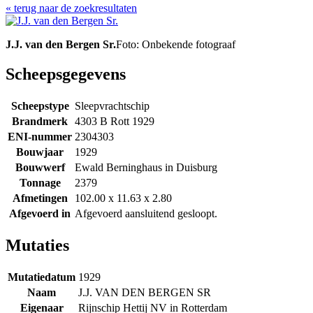
« terug naar de zoekresultaten
J.J. van den Bergen Sr.
Foto: Onbekende fotograaf
Scheepsgegevens
Scheepstype
Sleepvrachtschip
Brandmerk
4303 B Rott 1929
ENI-nummer
2304303
Bouwjaar
1929
Bouwwerf
Ewald Berninghaus in Duisburg
Tonnage
2379
Afmetingen
102.00 x 11.63 x 2.80
Afgevoerd in
Afgevoerd aansluitend gesloopt.
Mutaties
Mutatiedatum
1929
Naam
J.J. VAN DEN BERGEN SR
Eigenaar
Rijnschip Hettij NV in Rotterdam