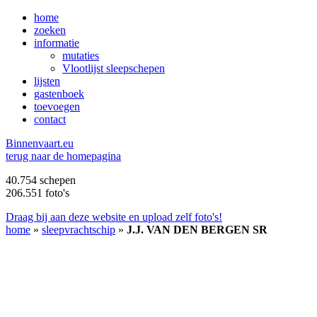
home
zoeken
informatie
mutaties
Vlootlijst sleepschepen
lijsten
gastenboek
toevoegen
contact
B
innenvaart.eu
terug naar de homepagina
40.754 schepen
206.551 foto's
Draag bij aan deze website en upload zelf foto's!
home
»
sleepvrachtschip
»
J.J. VAN DEN BERGEN SR