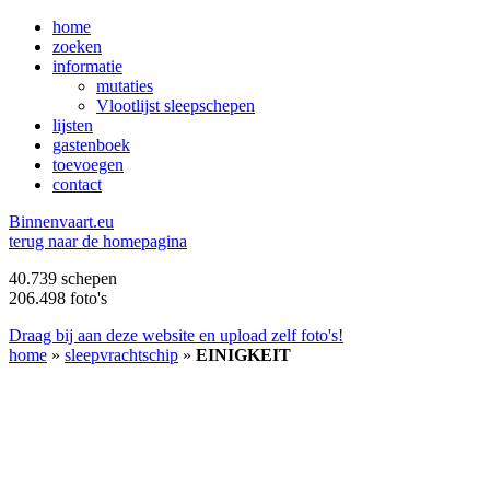
home
zoeken
informatie
mutaties
Vlootlijst sleepschepen
lijsten
gastenboek
toevoegen
contact
B
innenvaart.eu
terug naar de homepagina
40.739 schepen
206.498 foto's
Draag bij aan deze website en upload zelf foto's!
home
»
sleepvrachtschip
»
EINIGKEIT