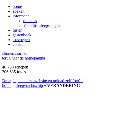
home
zoeken
informatie
mutaties
Vlootlijst sleepschepen
lijsten
gastenboek
toevoegen
contact
B
innenvaart.eu
terug naar de homepagina
40.760 schepen
206.685 foto's
Draag bij aan deze website en upload zelf foto's!
home
»
sleepvrachtschip
»
VERANDERING