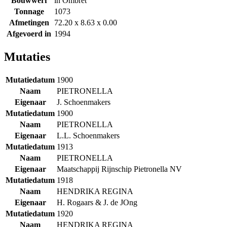
Bouwwerf
in Ombret
Tonnage
1073
Afmetingen
72.20 x 8.63 x 0.00
Afgevoerd in
1994
Mutaties
Mutatiedatum
1900
Naam
PIETRONELLA
Eigenaar
J. Schoenmakers
Mutatiedatum
1900
Naam
PIETRONELLA
Eigenaar
L.L. Schoenmakers
Mutatiedatum
1913
Naam
PIETRONELLA
Eigenaar
Maatschappij Rijnschip Pietronella NV
Mutatiedatum
1918
Naam
HENDRIKA REGINA
Eigenaar
H. Rogaars & J. de JOng
Mutatiedatum
1920
Naam
HENDRIKA REGINA