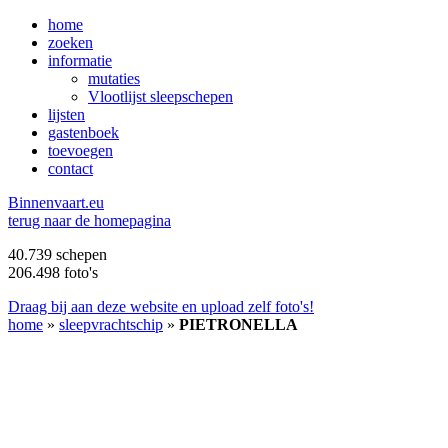
home
zoeken
informatie
mutaties
Vlootlijst sleepschepen
lijsten
gastenboek
toevoegen
contact
B
innenvaart.eu
terug naar de homepagina
40.739 schepen
206.498 foto's
Draag bij aan deze website en upload zelf foto's!
home
»
sleepvrachtschip
»
PIETRONELLA