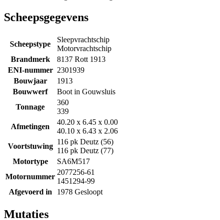
Scheepsgegevens
Sleepvrachtschip
Scheepstype
Motorvrachtschip
Brandmerk
8137 Rott 1913
ENI-nummer
2301939
Bouwjaar
1913
Bouwwerf
Boot in Gouwsluis
360
Tonnage
339
40.20 x 6.45 x 0.00
Afmetingen
40.10 x 6.43 x 2.06
116 pk Deutz (56)
Voortstuwing
116 pk Deutz (77)
Motortype
SA6M517
2077256-61
Motornummer
1451294-99
Afgevoerd in
1978 Gesloopt
Mutaties