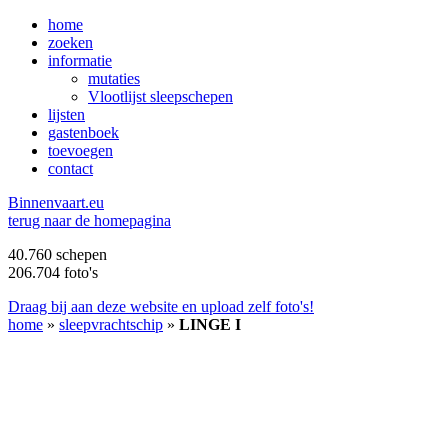
home
zoeken
informatie
mutaties
Vlootlijst sleepschepen
lijsten
gastenboek
toevoegen
contact
B
innenvaart.eu
terug naar de homepagina
40.760 schepen
206.704 foto's
Draag bij aan deze website en upload zelf foto's!
home
»
sleepvrachtschip
»
LINGE I