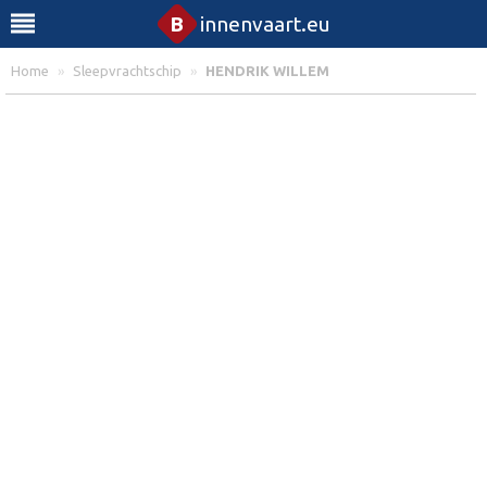
B
innenvaart.eu
Home
»
Sleepvrachtschip
»
HENDRIK WILLEM