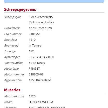
Scheepsgegevens
Scheepstype
Sleepvrachtschip
Motorvrachtschip
Brandmerk
12708 Rott 1920
ENI-nummer
2301955
Bouwjaar
1910
Bouwwerf
in Temse
Tonnage
172
Afmetingen
30.20 x 4.84 x 0.00
Voortstuwing
60 pk Deutz
Motortype
F4M317
Motornummer
318905-08
Afgevoerd in
1953 Buitenland
Mutaties
Mutatiedatum
1920
Naam
HENDRIK WILLEM
Eigenaar
A.W. Eerland in Apeldoorn