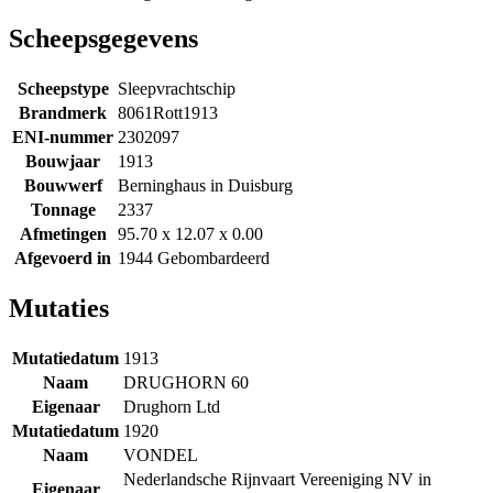
Scheepsgegevens
Scheepstype
Sleepvrachtschip
Brandmerk
8061Rott1913
ENI-nummer
2302097
Bouwjaar
1913
Bouwwerf
Berninghaus in Duisburg
Tonnage
2337
Afmetingen
95.70 x 12.07 x 0.00
Afgevoerd in
1944 Gebombardeerd
Mutaties
Mutatiedatum
1913
Naam
DRUGHORN 60
Eigenaar
Drughorn Ltd
Mutatiedatum
1920
Naam
VONDEL
Nederlandsche Rijnvaart Vereeniging NV in
Eigenaar