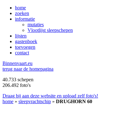
home
zoeken
informatie
mutaties
Vlootlijst sleepschepen
lijsten
gastenboek
toevoegen
contact
B
innenvaart.eu
terug naar de homepagina
40.733 schepen
206.492 foto's
Draag bij aan deze website en upload zelf foto's!
home
»
sleepvrachtschip
»
DRUGHORN 60