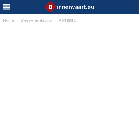
B
innenvaart.eu
Home
»
Sleepvrachtschip
»
ASTERIE