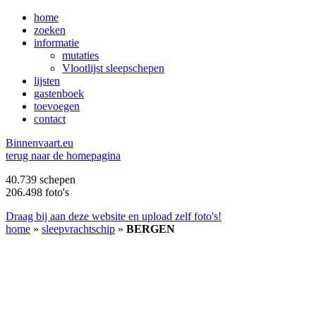
home
zoeken
informatie
mutaties
Vlootlijst sleepschepen
lijsten
gastenboek
toevoegen
contact
B
innenvaart.eu
terug naar de homepagina
40.739 schepen
206.498 foto's
Draag bij aan deze website en upload zelf foto's!
home
»
sleepvrachtschip
»
BERGEN