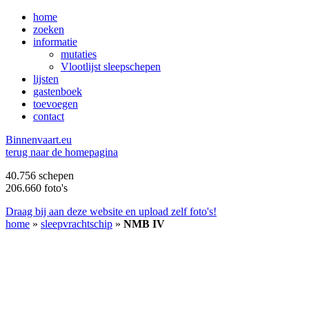
home
zoeken
informatie
mutaties
Vlootlijst sleepschepen
lijsten
gastenboek
toevoegen
contact
B
innenvaart.eu
terug naar de homepagina
40.756 schepen
206.660 foto's
Draag bij aan deze website en upload zelf foto's!
home
»
sleepvrachtschip
»
NMB IV