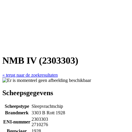
NMB IV (2303303)
« terug naar de zoekresultaten
Scheepsgegevens
Scheepstype
Sleepvrachtschip
Brandmerk
3303 B Rott 1928
2303303
ENI-nummer
2710276
Bouwjaar
1928