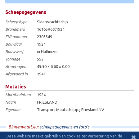
Scheepsgegevens
Scheepstype
Sleepvrachtschip
Brandmerk
16165Rott1924
ENI-nummer
2303349
Bouwjaar
1924
Bouwwerf
in Hulhuizen
Tonnage
552
Afmetingen
49.90 x 6.60 x 0.00
Afgevoerd in
1941
Mutaties
Mutatiedatum
1924
Naam
FRIESLAND
Eigenaar
Transport Maatschappij Friesland NV
Binnenvaart.eu:
scheepsgegevens en foto's
Deze website maakt gebruik van cookies ter verbetering van de
✖
© 2009 - 2026 - Binnenvaart.eu
|
disclaimer
|
ontwerp en hosting:
Effusion