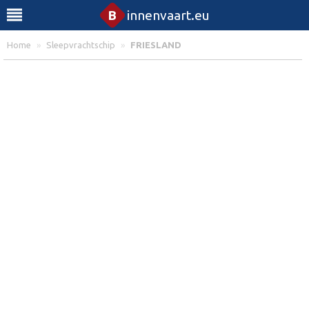
B
innenvaart.eu
Home
»
Sleepvrachtschip
»
FRIESLAND