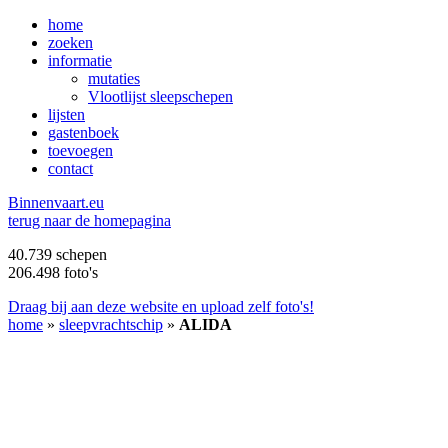
home
zoeken
informatie
mutaties
Vlootlijst sleepschepen
lijsten
gastenboek
toevoegen
contact
B
innenvaart.eu
terug naar de homepagina
40.739 schepen
206.498 foto's
Draag bij aan deze website en upload zelf foto's!
home
»
sleepvrachtschip
»
ALIDA