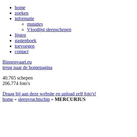
home
zoeken
informatie
mutaties
Vlootlijst sleepschepen
lijsten
gastenboek
toevoegen
contact
B
innenvaart.eu
terug naar de homepagina
40.765 schepen
206.774 foto's
Draag bij aan deze website en upload zelf foto's!
home
»
sleepvrachtschip
»
MERCURIUS