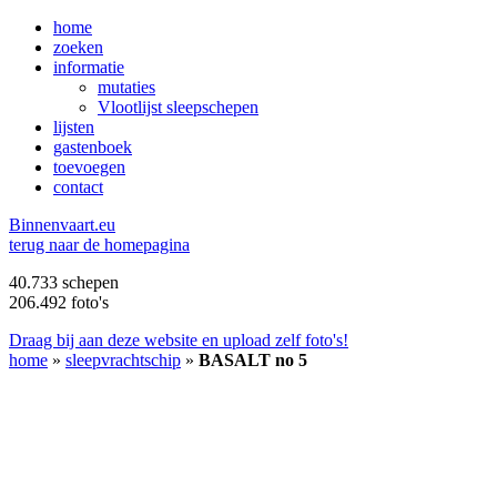
home
zoeken
informatie
mutaties
Vlootlijst sleepschepen
lijsten
gastenboek
toevoegen
contact
B
innenvaart.eu
terug naar de homepagina
40.733 schepen
206.492 foto's
Draag bij aan deze website en upload zelf foto's!
home
»
sleepvrachtschip
»
BASALT no 5