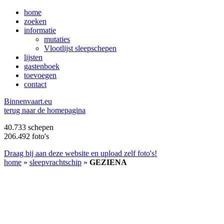
home
zoeken
informatie
mutaties
Vlootlijst sleepschepen
lijsten
gastenboek
toevoegen
contact
B
innenvaart.eu
terug naar de homepagina
40.733 schepen
206.492 foto's
Draag bij aan deze website en upload zelf foto's!
home
»
sleepvrachtschip
»
GEZIENA