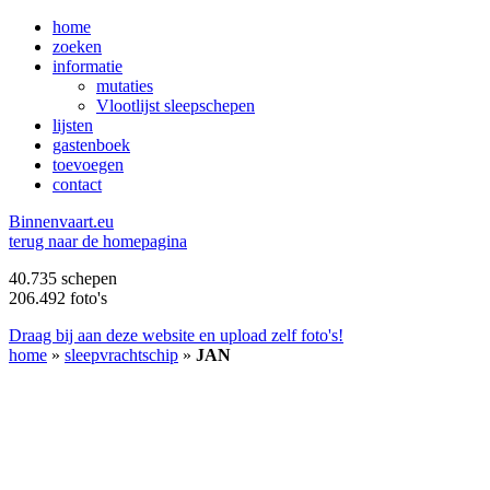
home
zoeken
informatie
mutaties
Vlootlijst sleepschepen
lijsten
gastenboek
toevoegen
contact
B
innenvaart.eu
terug naar de homepagina
40.735 schepen
206.492 foto's
Draag bij aan deze website en upload zelf foto's!
home
»
sleepvrachtschip
»
JAN