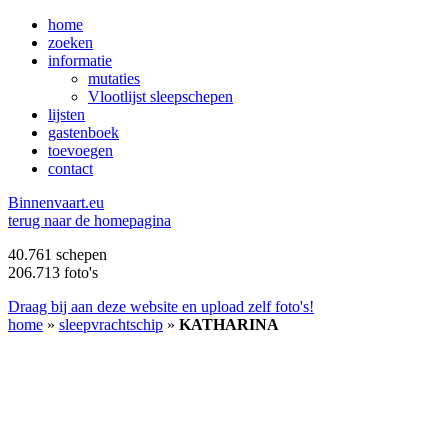
home
zoeken
informatie
mutaties
Vlootlijst sleepschepen
lijsten
gastenboek
toevoegen
contact
B
innenvaart.eu
terug naar de homepagina
40.761 schepen
206.713 foto's
Draag bij aan deze website en upload zelf foto's!
home
»
sleepvrachtschip
»
KATHARINA