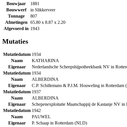
Bouwjaar
1881
Bouwwerf
in Slikkerveer
Tonnage
807
Afmetingen
65.80 x 8.87 x 2.20
Afgevoerd in
1943
Mutaties
Mutatiedatum
1934
Naam
KATHARINA
Eigenaar
Nederlandsche Scheepshijpotheekbank NV in Rott
Mutatiedatum
1934
Naam
ALBERDINA
Eigenaar
C.P. Schillemans & P.J.M. Houweling in Rotterdam
Mutatiedatum
1937
Naam
ALBERDINA
Eigenaar
Schepenexploitatie Maatschappij de Kastanje NV i
Mutatiedatum
1942
Naam
PAUWEL
Eigenaar
P. Schaap in Rotterdam (NLD)