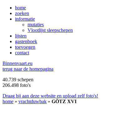
home
zoeken
informatie
mutaties
Vlootlijst sleepschepen
lijsten
gastenboek
toevoegen
contact
B
innenvaart.eu
terug naar de homepagina
40.739 schepen
206.498 foto's
Draag bij aan deze website en upload zelf foto's!
home
»
vrachtduwbak
»
GÖTZ XVI