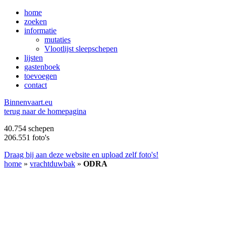
home
zoeken
informatie
mutaties
Vlootlijst sleepschepen
lijsten
gastenboek
toevoegen
contact
B
innenvaart.eu
terug naar de homepagina
40.754 schepen
206.551 foto's
Draag bij aan deze website en upload zelf foto's!
home
»
vrachtduwbak
»
ODRA