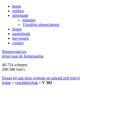
home
zoeken
informatie
mutaties
Vlootlijst sleepschepen
lijsten
gastenboek
toevoegen
contact
B
innenvaart.eu
terug naar de homepagina
40.754 schepen
206.588 foto's
Draag bij aan deze website en upload zelf foto's!
home
»
vrachtduwbak
»
V 302