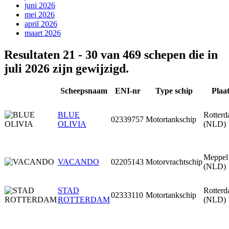
juni 2026
mei 2026
april 2026
maart 2026
Resultaten 21 - 30 van 469 schepen die in
juli 2026 zijn gewijzigd.
Scheepsnaam
ENI-nr
Type schip
Plaa
BLUE
Rotter
02339757
Motortankschip
OLIVIA
(NLD)
Meppel
VACANDO
02205143
Motorvrachtschip
(NLD)
STAD
Rotter
02333110
Motortankschip
ROTTERDAM
(NLD)