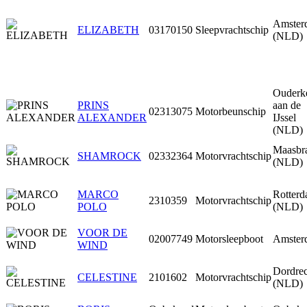
Amster
ELIZABETH
03170150
Sleepvrachtschip
(NLD)
Ouderk
PRINS
aan de
02313075
Motorbeunschip
ALEXANDER
IJssel
(NLD)
Maasbr
SHAMROCK
02332364
Motorvrachtschip
(NLD)
MARCO
Rotter
2310359
Motorvrachtschip
POLO
(NLD)
VOOR DE
02007749
Motorsleepboot
Amster
WIND
Dordrec
CELESTINE
2101602
Motorvrachtschip
(NLD)