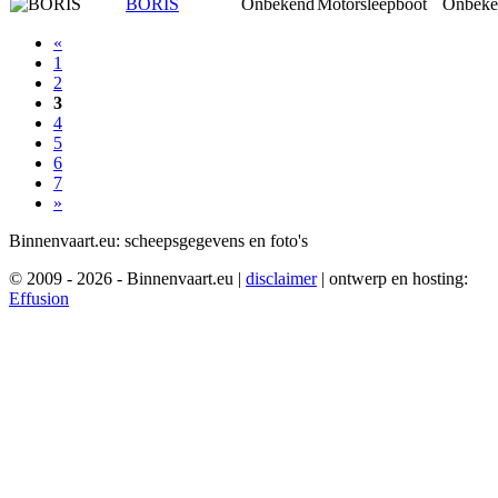
BORIS
Onbekend
Motorsleepboot
Onbeke
«
1
2
3
4
5
6
7
»
Binnenvaart.eu:
scheepsgegevens en foto's
© 2009 - 2026 - Binnenvaart.eu
|
disclaimer
|
ontwerp en hosting:
Effusion