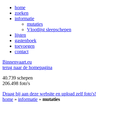
home
zoeken
informatie
mutaties
Vlootlijst sleepschepen
lijsten
gastenboek
toevoegen
contact
B
innenvaart.eu
terug naar de homepagina
40.739 schepen
206.498 foto's
Draag bij aan deze website en upload zelf foto's!
home
»
informatie
»
mutaties