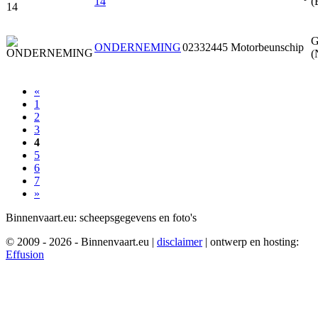
14
(
G
ONDERNEMING
02332445
Motorbeunschip
(
«
1
2
3
4
5
6
7
»
Binnenvaart.eu:
scheepsgegevens en foto's
© 2009 - 2026 - Binnenvaart.eu
|
disclaimer
|
ontwerp en hosting:
Effusion