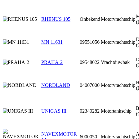
M
RHENUS 105
Onbekend
Motorvrachtschip
(
D
MN 11631
09551056
Motorvrachtschip
(
D
PRAHA-2
09548022
Vrachtduwbak
(
H
NORDLAND
04007000
Motorvrachtschip
(
B
UNIGAS III
02340282
Motortankschip
(
NAVEXMOTOR
A
6000050
Motorvrachtschip