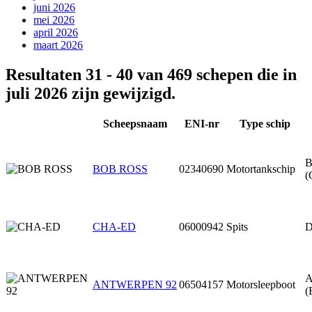
juni 2026
mei 2026
april 2026
maart 2026
Resultaten 31 - 40 van 469 schepen die in
juli 2026 zijn gewijzigd.
Scheepsnaam
ENI-nr
Type schip
B
BOB ROSS
02340690
Motortankschip
(
CHA-ED
06000942
Spits
D
A
ANTWERPEN 92
06504157
Motorsleepboot
(