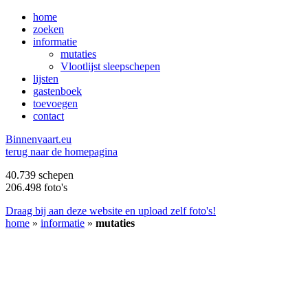
home
zoeken
informatie
mutaties
Vlootlijst sleepschepen
lijsten
gastenboek
toevoegen
contact
B
innenvaart.eu
terug naar de homepagina
40.739 schepen
206.498 foto's
Draag bij aan deze website en upload zelf foto's!
home
»
informatie
»
mutaties