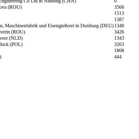
Engineering Co Ltd in Nantong (CHN)
0
sova (ROU)
3566
1513
1387
n, Maschinenfabrik und Eisengießerei in Duisburg (DEU)
1348
everin (ROU)
3426
rveer (NLD)
1343
Plock (POL)
3203
1808
)
444