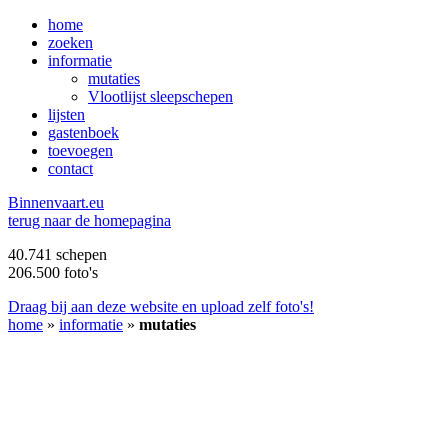
home
zoeken
informatie
mutaties
Vlootlijst sleepschepen
lijsten
gastenboek
toevoegen
contact
B
innenvaart.eu
terug naar de homepagina
40.741 schepen
206.500 foto's
Draag bij aan deze website en upload zelf foto's!
home
»
informatie
»
mutaties