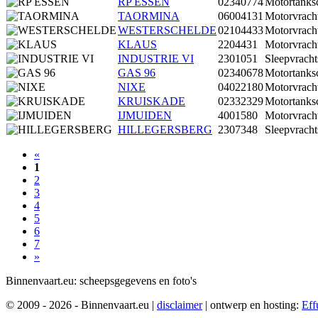
RP ESSEN
02340774
Motortanks
TAORMINA
06004131
Motorvrach
WESTERSCHELDE
02104433
Motorvrach
KLAUS
2204431
Motorvrach
INDUSTRIE VI
2301051
Sleepvracht
GAS 96
02340678
Motortanks
NIXE
04022180
Motorvrach
KRUISKADE
02332329
Motortanks
IJMUIDEN
4001580
Motorvrach
HILLEGERSBERG
2307348
Sleepvracht
«
1
2
3
4
5
6
7
»
Binnenvaart.eu:
scheepsgegevens en foto's
© 2009 - 2026 - Binnenvaart.eu
|
disclaimer
|
ontwerp en hosting:
Eff