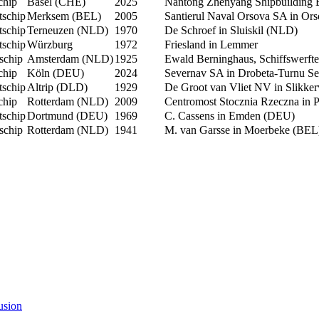
chip
Basel (CHE)
2025
Nantong Zhenyang Shipbuilding 
tschip
Merksem (BEL)
2005
Santierul Naval Orsova SA in Or
tschip
Terneuzen (NLD)
1970
De Schroef in Sluiskil (NLD)
tschip
Würzburg
1972
Friesland in Lemmer
schip
Amsterdam (NLD)
1925
Ewald Berninghaus, Schiffswerfte
chip
Köln (DEU)
2024
Severnav SA in Drobeta-Turnu S
tschip
Altrip (DLD)
1929
De Groot van Vliet NV in Slikke
chip
Rotterdam (NLD)
2009
Centromost Stocznia Rzeczna in 
tschip
Dortmund (DEU)
1969
C. Cassens in Emden (DEU)
schip
Rotterdam (NLD)
1941
M. van Garsse in Moerbeke (BEL
usion