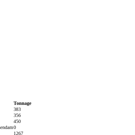
Tonnage
383
356
450
sendam
0
1267