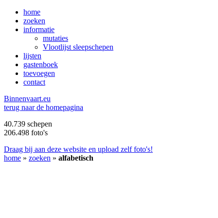
home
zoeken
informatie
mutaties
Vlootlijst sleepschepen
lijsten
gastenboek
toevoegen
contact
B
innenvaart.eu
terug naar de homepagina
40.739 schepen
206.498 foto's
Draag bij aan deze website en upload zelf foto's!
home
»
zoeken
»
alfabetisch