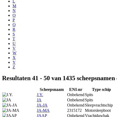
L
M
N
O
P
Q
R
S
T
U
V
W
X
Y
Z
Resultaten 41 - 50 van 1435 scheepsnamen
Scheepsnaam
ENI-nr
Type schip
J.Y.
Onbekend
Spits
JA
Onbekend
Spits
JA-JA
Onbekend
Sleepvrachtschip
JA-MA
2315172
Motorsleepboot
JAAP
Onbekend
Vrachtduwbak