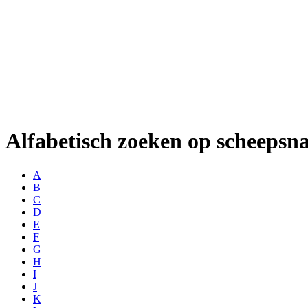
Alfabetisch zoeken op scheeps
A
B
C
D
E
F
G
H
I
J
K