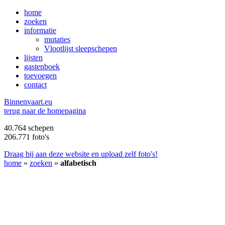
home
zoeken
informatie
mutaties
Vlootlijst sleepschepen
lijsten
gastenboek
toevoegen
contact
B
innenvaart.eu
terug naar de homepagina
40.764 schepen
206.771 foto's
Draag bij aan deze website en upload zelf foto's!
home
»
zoeken
»
alfabetisch