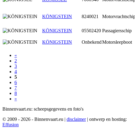
KÖNIGSTEIN
8240021
Motorvrachtschi
KÖNIGSTEIN
05502420
Passagiersschip
KÖNIGSTEIN
Onbekend
Motorsleepboot
«
2
3
4
5
6
7
8
»
Binnenvaart.eu:
scheepsgegevens en foto's
© 2009 - 2026 - Binnenvaart.eu
|
disclaimer
|
ontwerp en hosting:
Effusion