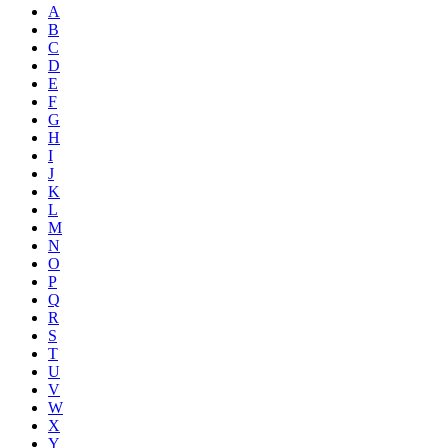
A
B
C
D
E
F
G
H
I
J
K
L
M
N
O
P
Q
R
S
T
U
V
W
X
Y