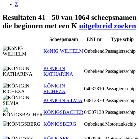
Z
Resultaten 41 - 50 van 1064 scheepsnamen
die beginnen met een K
uitgebreid zoeken
Scheepsnaam
ENI-nr
Type schip
KöNIG WILHELM
Onbekend
Passagiersschip
KÖNIGIN
Onbekend
Passagiersschip
KATHARINA
KÖNIGIN
04032810
Passagiersschip
RICHEZA
KÖNIGIN SILVIA
04812370
Passagiersschip
KÖNIGSBACHER
04307130
Passagiersschip
KÖNIGSBERG
Onbekend
Motortankschip
KÖNIGSEE
7000546
Motorvrachtschi